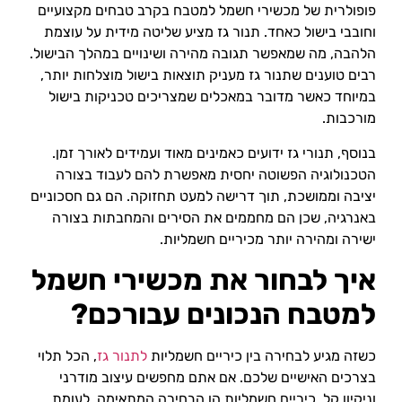
פופולרית של מכשירי חשמל למטבח בקרב טבחים מקצועיים
וחובבי בישול כאחד. תנור גז מציע שליטה מידית על עוצמת
הלהבה, מה שמאפשר תגובה מהירה ושינויים במהלך הבישול.
רבים טוענים שתנור גז מעניק תוצאות בישול מוצלחות יותר,
במיוחד כאשר מדובר במאכלים שמצריכים טכניקות בישול
מורכבות.
בנוסף, תנורי גז ידועים כאמינים מאוד ועמידים לאורך זמן.
הטכנולוגיה הפשוטה יחסית מאפשרת להם לעבוד בצורה
יציבה וממושכת, תוך דרישה למעט תחזוקה. הם גם חסכוניים
באנרגיה, שכן הם מחממים את הסירים והמחבתות בצורה
ישירה ומהירה יותר מכיריים חשמליות.
איך לבחור את מכשירי חשמל
למטבח הנכונים עבורכם?
כשזה מגיע לבחירה בין כיריים חשמליות
לתנור גז
, הכל תלוי
בצרכים האישיים שלכם. אם אתם מחפשים עיצוב מודרני
וניקיון קל, כיריים חשמליות הן הבחירה המתאימה. לעומת