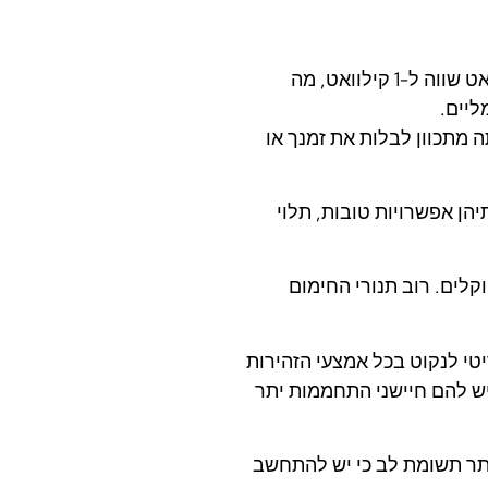
הספק: הספק של דוד חשמלי משתנה בהתאם לגודל השטח שהוא מכסה בחום. מסגרת התייחסות סבירה היא ש-1,000 וואט שווה ל-1 קילוואט, מה
 מתכוון לבלות את זמנך או
הן אפשרויות טובות, תלוי
וקלים. רוב תנורי החימום
טי לנקוט בכל אמצעי הזהירות
 יש להם חיישני התחממות יתר
ותר תשומת לב כי יש להתחשב