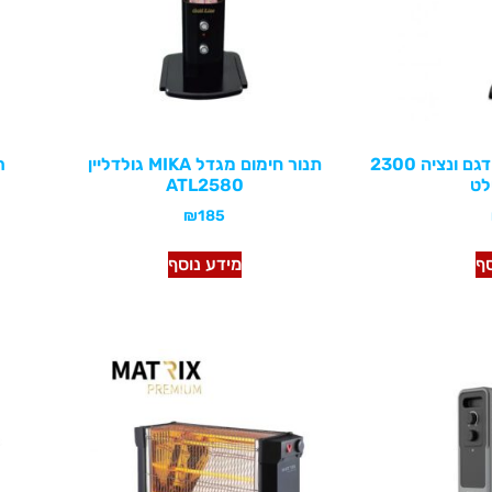
מגדל חימום MATRIX דגם ונציה 2300
תנור חימום מגדל MIKA גולדליין
לט
ATL2580
₪
185
סף
מידע נוסף