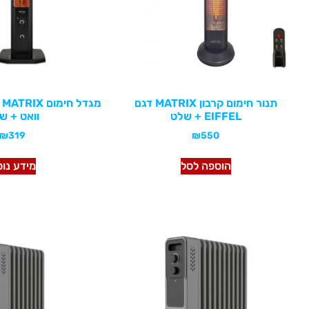
תנור חימום קרבון MATRIX דגם
EIFFEL + שלט
וואט + ש
₪
319
₪
550
הוספה לסל
מידע נו