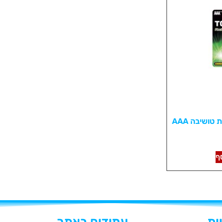
טושיבה AAA
ף
ות
עמודים באתר