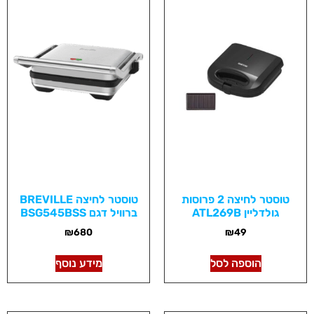
טוסטר לחיצה 2 פרוסות
טוסטר לחיצה BREVILLE
גולדליין ATL269B
ברוויל דגם BSG545BSS
₪
680
₪
49
הוספה לסל
מידע נוסף