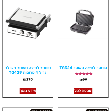
טוסטר לחיצה סאוטר TG324
טוסטר לחיצה סאוטר משולב
גריל 4 פרוסות TG429
דורג
₪
270
₪
99
5.00
מתוך 5
הוספה לסל
מידע נוסף