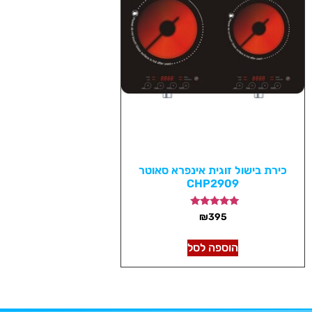
כירת בישול זוגית אינפרא סאוטר
CHP2909
דורג
₪
395
5.00
מתוך 5
הוספה לסל