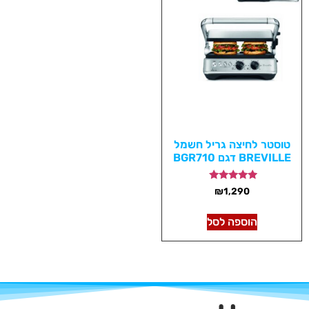
טוסטר לחיצה גריל חשמל
BREVILLE דגם BGR710
דורג
₪
1,290
5.00
מתוך 5
הוספה לסל