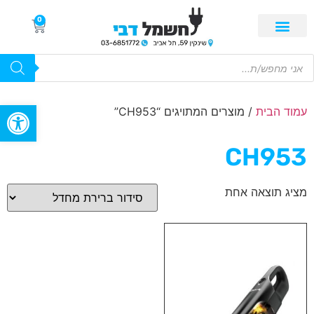
0
פתח סרגל
עמוד הבית
/ מוצרים המתויגים “CH953”
CH953
מציג תוצאה אחת