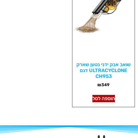
שואב אבק ידני נטען שארק
ULTRACYCLONE דגם
CH953
₪
349
הוספה לסל