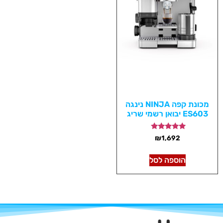
מכונת קפה NINJA נינגה
ES603 יבואן רשמי שריג
דורג
₪
1,692
5.00
מתוך 5
הוספה לסל