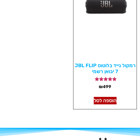
רמקול נייד בלוטוס JBL FLIP
7 יבואן רשמי
דורג
₪
499
5.00
מתוך 5
הוספה לסל