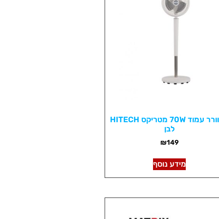
מאוורר עמוד 70W מטריקס HITECH
לבן
₪
149
מידע נוסף