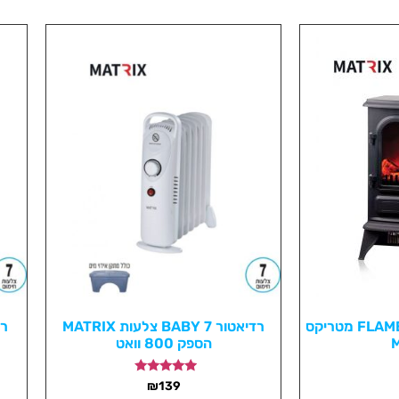
קמין חשמלי FLAME 1800W מטריקס
רדיאטור BABY 7 צלעות MATRIX
הספק 800 וואט
דורג
₪
139
5.00