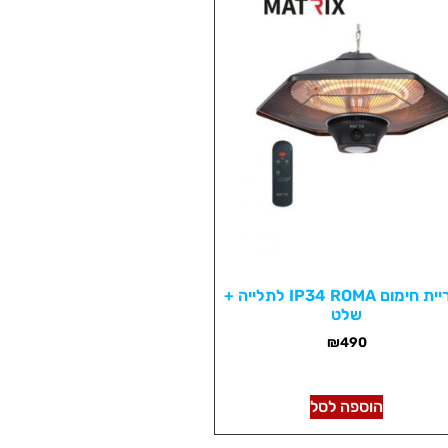
פטריית חימום IP34 ROMA לתלייה +
שלט
₪
490
הוספה לסל