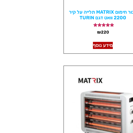
תנור חימום MATRIX תלייה על קיר
2200 וואט דגם TURIN
דורג
₪
220
5.00
מתוך 5
מידע נוסף