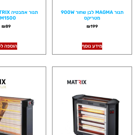
תנור MAGMA לבן שחור 900W
מטריקס
M1500
₪
89
₪
199
מידע נוסף
הוספה לס