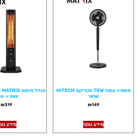
מאוורר עמוד 70W מטריקס HITECH
שחור
וואט + ש
₪
319
₪
149
מידע נוסף
מידע נוס