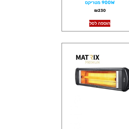
900W מטריקס
₪
230
הוספה לסל