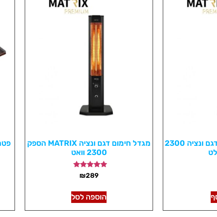
מגדל חימום MATRIX דגם ונציה 2300
מגדל חימום דגם ונציה MATRIX הספק
לט
2300 וואט
דורג
₪
289
4.75
מתוך 5
ף
הוספה לסל