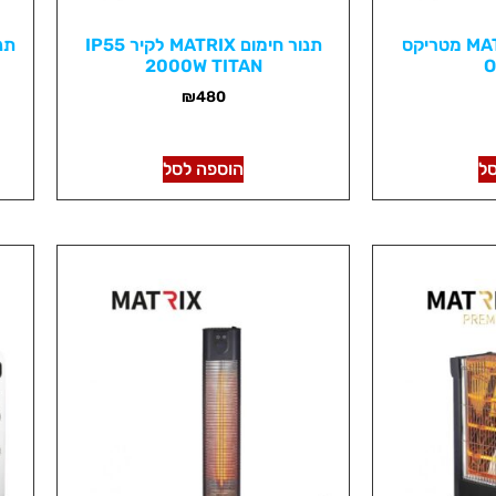
תנור אמבטיה MATRIX מטריקס
תנור חימום MATRIX לקיר IP55
2000W TITAN
O
₪
480
ל
הוספה לסל