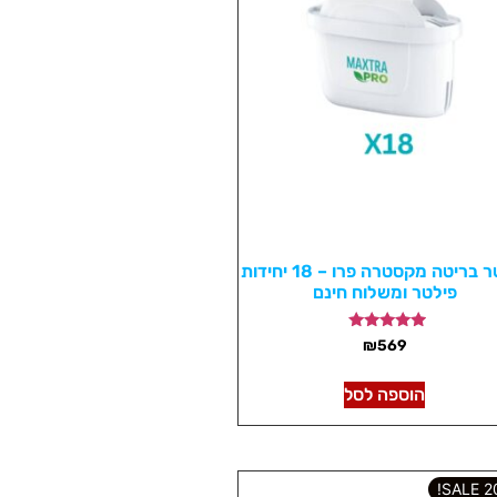
פילטר בריטה מקסטרה פרו – 18 יחידות
פילטר ומשלוח חינם
דורג
₪
569
5.00
מתוך 5
הוספה לסל
202