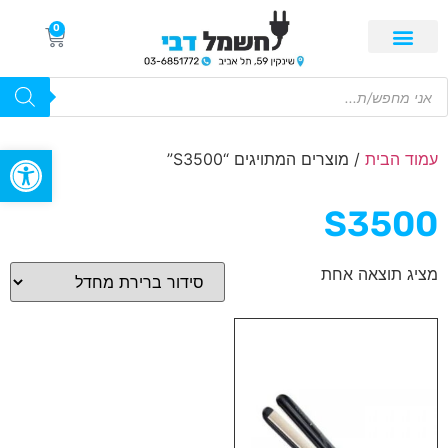
0
פתח סרגל
עמוד הבית
/ מוצרים המתויגים “S3500”
S3500
מציג תוצאה אחת