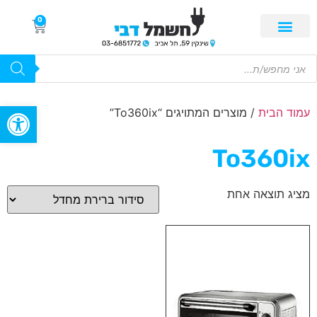
0
פתח סרגל
עמוד הבית
/ מוצרים המתויגים “To360ix”
To360ix
מציג תוצאה אחת