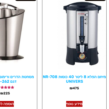
מיחם הפלא 8 ליטר 40 כוסות NR-708
UNIVERS
דגם NRI-262
₪
475
דורג
₪
225
5.00
מתוך 5
מידע נוסף
הוספה לס