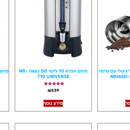
גיטלי עם טיימר
מיחם הפלא 10 ליטר 50 כוסות NR-
710 UNIVERSE
NRI650-
דורג
₪
539
4.67
מתוך 5
ל
מידע נוסף