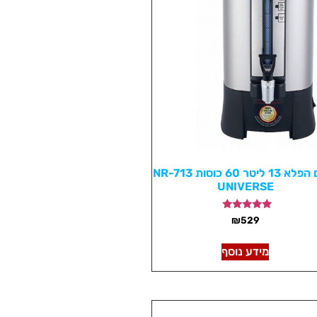
מיחם הפלא 13 ליטר 60 כוסות NR-713
UNIVERSE
דורג
₪
529
5.00
מתוך 5
מידע נוסף