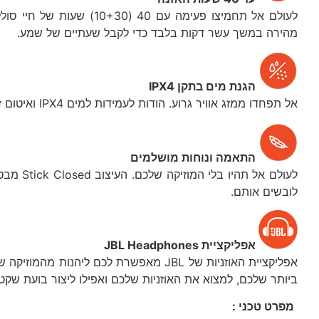
מהירה במשך עשר דקות בלבד כדי לקבל שעתיים של שמע.
הגנת מים בתקן IPX4
אל תפחדו ממזג אוויר גרוע. הודות לעמידות למים IPX4 ואיטום זיעה, אין אימון או גשם שוטף שה-Tune 230NC TWS לא יכול להתמודד איתו.
התאמה ונוחות מושלמים
לעולם א
לובשים אותם.
אפליקציית JBL Headphones
אפליקציית האוזניות של JBL מאפשרת לכם
ביותר שלכם, למצוא את האוזניות שלכם ואפילו ליצור בועת שקט
מפרט טכני :