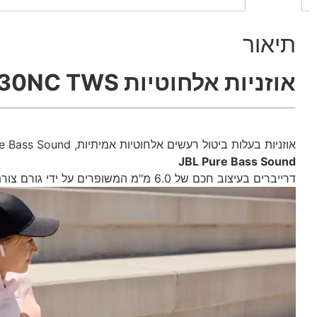
תיאור
אוזניות אלחוטיות JBL TUNE 230NC TWS
אוזניות בעלות ביטול רעשים אלחוטיות אמיתיות, JBL Pure Bass Sound, ביטול רעשים אקטיבי עם Smart Ambient, ו-4 מיקרופונים לשיחות קוליות מושלמות.
JBL Pure Bass Sound
דרייברים בעיצוב חכם של 6.0 מ"מ המשופרים על ידי גורם צורת הסטיק, מספקים את צליל הבס הטהור של JBL כך שתרגישו כל פעימה.