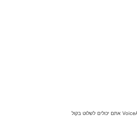
תהנו משיחות ללא בעיות. ה-Tune 230NC TWS מצוידים ב-4 מיקרופונים, כך שתמיד ישמעו אתכם בבהירות מושלמת. עם VoiceAware אתם יכולים לשלוט בקול