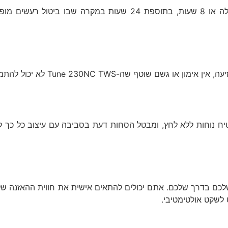
לעולם אל תחמיצו פעימה עם 40 (10+30) שעות של חיי סוללה או 8 שעות, בתוספת 4
ל תהיו בלי המוזיקה שלכם. העיצוב Stick Closed מבטיח נוחות ללא לחץ, ומבטל הסחות דעת בסביבה
 ליהנות מהמוזיקה שלכם בדרך שלכם. אתם יכולים להתאים אישית את חווית הה
 לשקט אולטימטיבי.