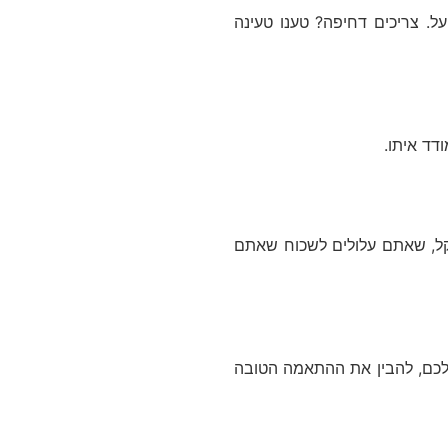
2 שעות במקרה שבו ביטול רעשים מופעל. צריכים דחיפה? טענו טעינה
 עם עיצוב כל כך קל, שאתם עלולים לשכוח שאתם
אזנה שלכם, להבין את ההתאמה הטובה