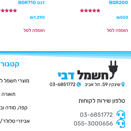
BGR200
דגם BGR710
דורג
דורג
₪
1,290
₪
550
5.00
5.00
מתוך 5
מתוך 5
הוספה לסל
הוספה לסל
קטגורי
מוצרי חשמל ל
תאורה
טלפון שירות לקוחות
קפה, סודה וב
03-6851772
אביזרי סלולר
055-3000656