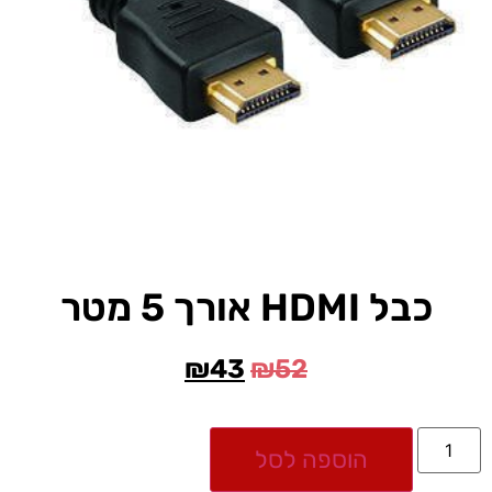
כבל HDMI אורך 5 מטר
₪
43
₪
52
הוספה לסל