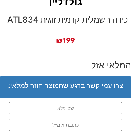
גולדליין
כירה חשמלית קרמית זוגית ATL834
₪
199
המלאי אזל
צרו עמי קשר ברגע שהמוצר חוזר למלאי: