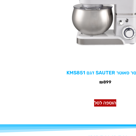
וטר SAUTER דגם KMS851
₪
899
הוספה לסל