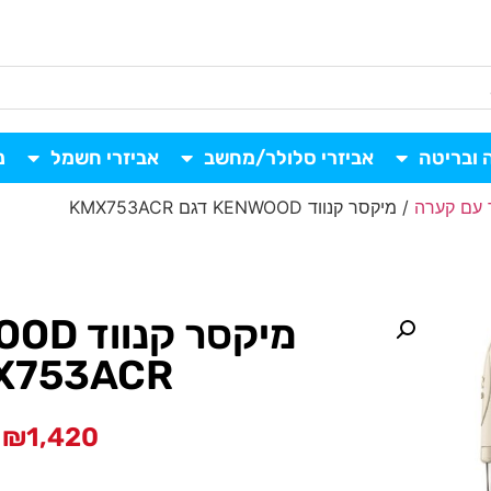
 ובריטה
אביזרי סלולר/מחשב
אביזרי חשמל
נ
 עם קערה
/ מיקסר קנווד KENWOOD דגם KMX753ACR
X753ACR
₪
1,420