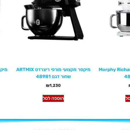
מקצועי לבן Morphy Richards
מיקסר מקצועי מורפי ריצרדס ARTMIX
מיקסר סא
שחור דגם 48981
₪
1,230
ל
הוספה לסל