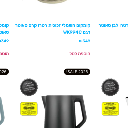
טרו לבן סאוטר
קומקום חשמלי זכוכית רטרו קרם סאוטר
קומקו
דגם WK994C
סאוטר ד
₪
349
₪
349
הוספה לסל
הוספ
6 SALE!
2026 SALE!