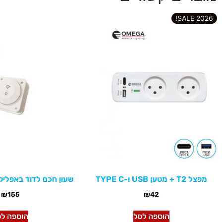
2026 SALE!
מפצל T2 + מטען USB ו-TYPE C
שעון חכם לדוד באפליקצ
₪
155
₪
42
הוספה לסל
הוספה לס