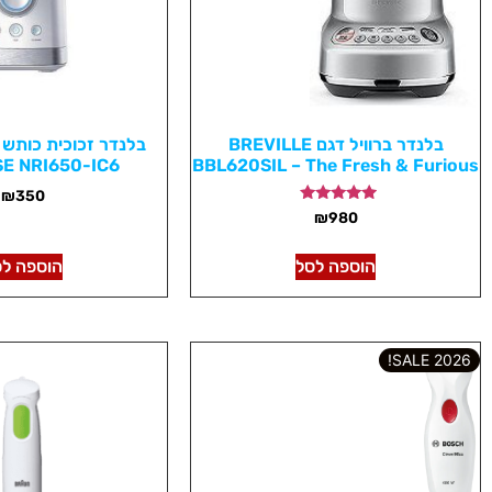
בלנדר ברוויל דגם BREVILLE
E NRI650-IC6
BBL620SIL – The Fresh & Furious
₪
350
דורג
₪
980
5.00
מתוך 5
הוספה לסל
הוספה לס
2026 SALE!