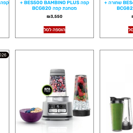
קפה BES450 BAMBINO שחורה +
קפה BES500 BAMBINO PLUS +
מטחנת קפה BCG820
₪
3,550
ל
הוספה לסל
6 SALE!