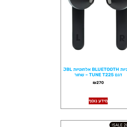
אוזניות BLUETOOTH אלחוטיות JBL
דגם TUNE T225 – שחור
₪
270
מידע נוסף
202