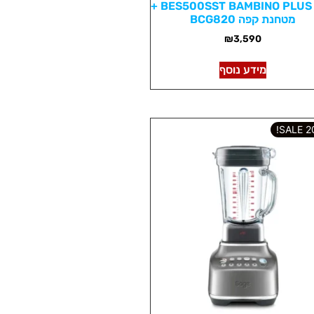
קפה BES500SST BAMBINO PLUS +
מטחנת קפה BCG820
₪
3,590
מידע נוסף
202