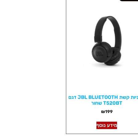
אוזניות קשת JBL BLUETOOTH דגם
T520BT שחור
₪
199
מידע נוסף