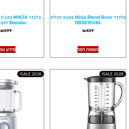
בלנדר Ninja Blend Boss בצבע תכלת
DB351EUBL
Blender דגם CT641
₪
599
₪
459
הוספה לסל
מידע נוס
2026 SALE!
2026 SALE!