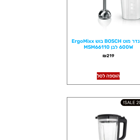
בלנדר מוט BOSCH בוש ErgoMixx
600W לבן MSM66110
₪
219
הוספה לסל
202