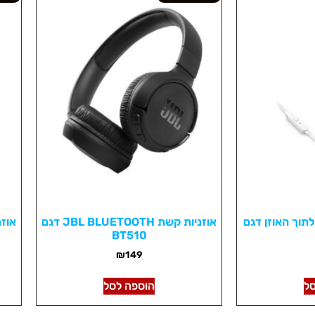
זניות צבע לבן JBL לתוך האוזן דגם
אוזניות קשת JBL BLUETOOTH דגם
BT510
₪
149
ל
הוספה לסל