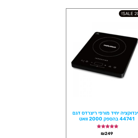
202
נדוקציה יחיד מורפי ריצרדס דגם
44741 בהספק 2000 וואט
דורג
₪
249
5.00