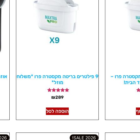
 מקסטרה פרו –
9 פילטרים בריטה מקסטרה פרו *משלוח
 הבית!
מוזל*
דורג
₪
289
4.98
מתוך 5
ף
הוספה לסל
6 SALE!
2026 SALE!