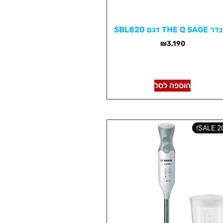
THE Q  דגם SBL820
₪
3,190
הוספה לסל
202