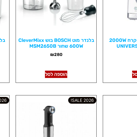
בלנדר זכוכית כותש קרח 2000W
בלנדר מוט BOSCH בוש CleverMixx
UNIVERS
600W שחור MSM2650B
₪
280
ל
הוספה לסל
6 SALE!
2026 SALE!